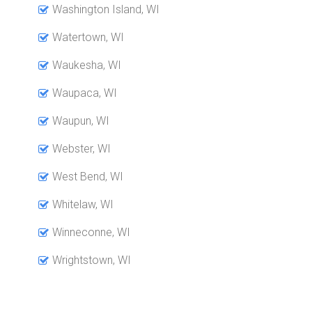
Washington Island, WI
Watertown, WI
Waukesha, WI
Waupaca, WI
Waupun, WI
Webster, WI
West Bend, WI
Whitelaw, WI
Winneconne, WI
Wrightstown, WI