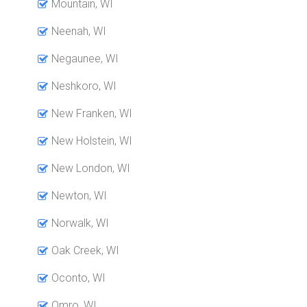
Mountain, WI
Neenah, WI
Negaunee, WI
Neshkoro, WI
New Franken, WI
New Holstein, WI
New London, WI
Newton, WI
Norwalk, WI
Oak Creek, WI
Oconto, WI
Omro, WI